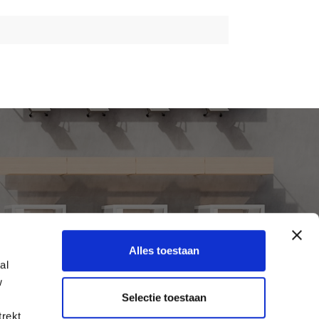
Alles toestaan
al
w
Selectie toestaan
trekt