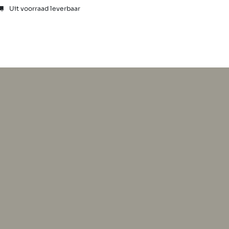
Uit voorraad leverbaar
Showrooms
Vragen
Tweede kans
Team
Shop