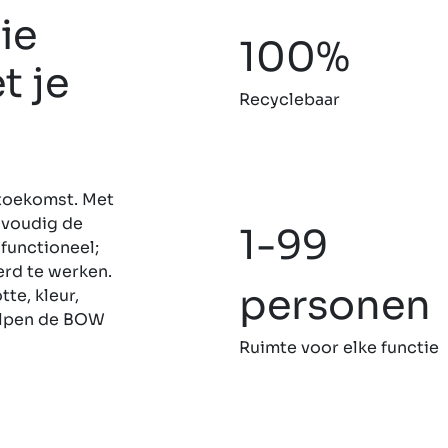
ie
100%
 je
Recyclebaar
toekomst. Met
nvoudig de
1-99
ifunctioneel;
erd te werken.
personen
te, kleur,
helpen de BOW
Ruimte voor elke functie