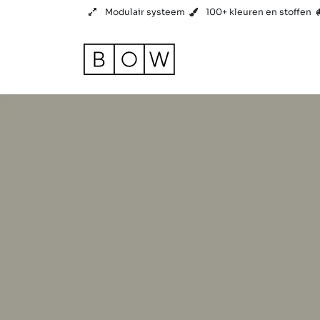
Overslaan naar inhoud
Modulair systeem
100+ kleuren en stoffen
Product
Referenties