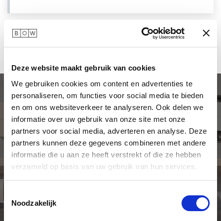
Deze website maakt gebruik van cookies
We gebruiken cookies om content en advertenties te
personaliseren, om functies voor social media te bieden
en om ons websiteverkeer te analyseren. Ook delen we
Van belcel tot
informatie over uw gebruik van onze site met onze
partners voor social media, adverteren en analyse. Deze
boardroom en alles
partners kunnen deze gegevens combineren met andere
informatie die u aan ze heeft verstrekt of die ze hebben
ertussenin
verzameld op basis van uw gebruik van hun services.
Toestemmingsselectie
Noodzakelijk
Mix & match: kies groot of klein, zwart, wit of