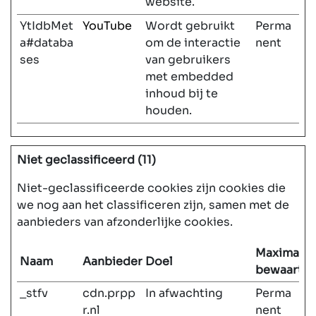
website.
YtIdbMet
YouTube
Wordt gebruikt
Perma
a#databa
om de interactie
nent
ses
van gebruikers
met embedded
inhoud bij te
houden.
Niet geclassificeerd (11)
Niet-geclassificeerde cookies zijn cookies die
we nog aan het classificeren zijn, samen met de
aanbieders van afzonderlijke cookies.
Maximale
Naam
Aanbieder
Doel
bewaarter
_stfv
cdn.prpp
In afwachting
Perma
r.nl
nent