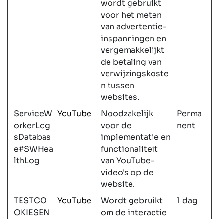
wordt gebruikt
voor het meten
van advertentie-
inspanningen en
vergemakkelijkt
de betaling van
verwijzingskoste
n tussen
websites.
ServiceW
YouTube
Noodzakelijk
Perma
orkerLog
voor de
nent
sDatabas
implementatie en
e#SWHea
functionaliteit
lthLog
van YouTube-
video's op de
website.
TESTCO
YouTube
Wordt gebruikt
1 dag
OKIESEN
om de interactie