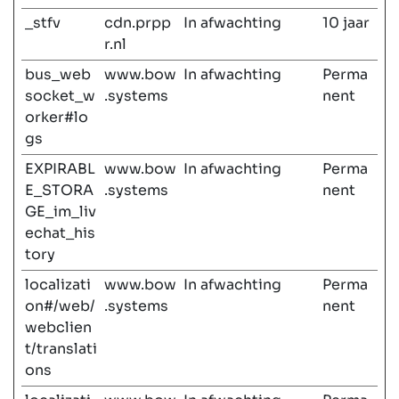
_stfv
cdn.prpp
In afwachting
10 jaar
r.nl
bus_web
www.bow
In afwachting
Perma
socket_w
.systems
nent
orker#lo
gs
EXPIRABL
www.bow
In afwachting
Perma
E_STORA
.systems
nent
GE_im_liv
echat_his
tory
localizati
www.bow
In afwachting
Perma
on#/web/
.systems
nent
webclien
t/translati
ons