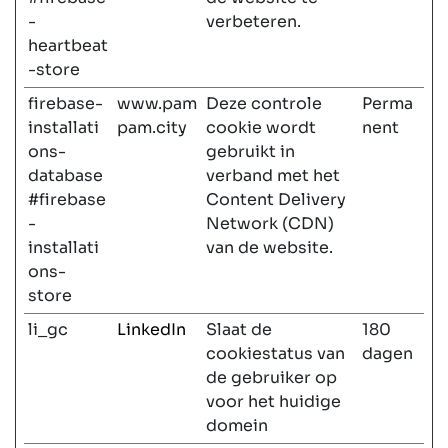
-
verbeteren.
heartbeat
-store
firebase-
www.pam
Deze controle
Perma
installati
pam.city
cookie wordt
nent
ons-
gebruikt in
database
verband met het
#firebase
Content Delivery
-
Network (CDN)
installati
van de website.
ons-
store
li_gc
LinkedIn
Slaat de
180
cookiestatus van
dagen
de gebruiker op
voor het huidige
domein