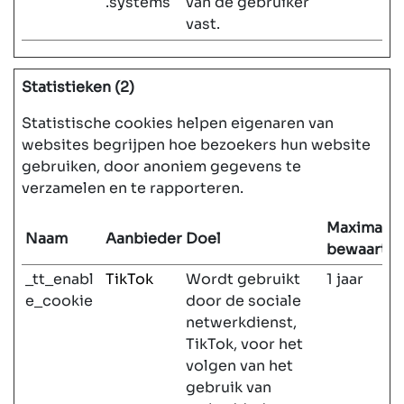
.systems
van de gebruiker
vast.
Statistieken (2)
Statistische cookies helpen eigenaren van
websites begrijpen hoe bezoekers hun website
gebruiken, door anoniem gegevens te
verzamelen en te rapporteren.
Maximale
Naam
Aanbieder
Doel
bewaarter
_tt_enabl
TikTok
Wordt gebruikt
1 jaar
e_cookie
door de sociale
netwerkdienst,
TikTok, voor het
volgen van het
gebruik van