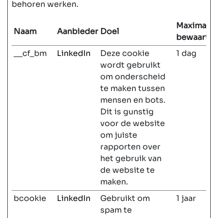
behoren werken.
Maximale
Naam
Aanbieder
Doel
bewaarter
__cf_bm
LinkedIn
Deze cookie
1 dag
wordt gebruikt
om onderscheid
te maken tussen
mensen en bots.
Dit is gunstig
voor de website
om juiste
rapporten over
het gebruik van
de website te
maken.
bcookie
LinkedIn
Gebruikt om
1 jaar
spam te