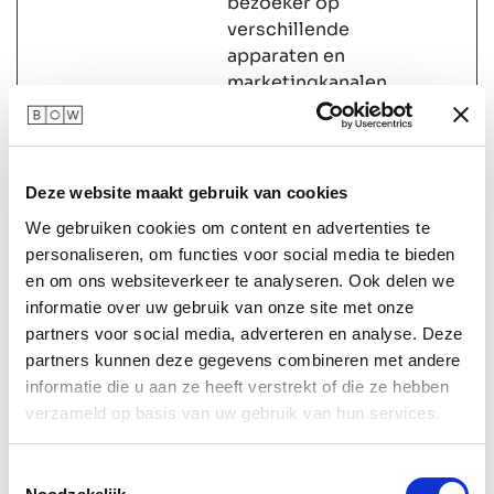
bezoeker op
verschillende
apparaten en
marketingkanalen
.
_ga_#
Google
Gebruikt om
2 jaar
[x3]
gegevens naar
Deze website maakt gebruik van cookies
Google Analytics
te verzenden over
We gebruiken cookies om content en advertenties te
het apparaat en
personaliseren, om functies voor social media te bieden
het gedrag van de
en om ons websiteverkeer te analyseren. Ook delen we
bezoeker.
informatie over uw gebruik van onze site met onze
Traceert de
partners voor social media, adverteren en analyse. Deze
bezoeker op
partners kunnen deze gegevens combineren met andere
verschillende
informatie die u aan ze heeft verstrekt of die ze hebben
apparaten en
verzameld op basis van uw gebruik van hun services.
marketingkanalen
.
Toestemmingsselectie