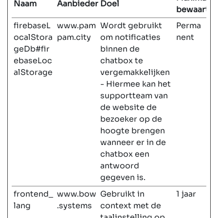
Naam
Aanbieder
Doel
bewaarter
firebaseL
www.pam
Wordt gebruikt
Perma
ocalStora
pam.city
om notificaties
nent
geDb#fir
binnen de
ebaseLoc
chatbox te
alStorage
vergemakkelijken
- Hiermee kan het
supportteam van
de website de
bezoeker op de
hoogte brengen
wanneer er in de
chatbox een
antwoord
gegeven is.
frontend_
www.bow
Gebruikt in
1 jaar
lang
.systems
context met de
taalinstelling op