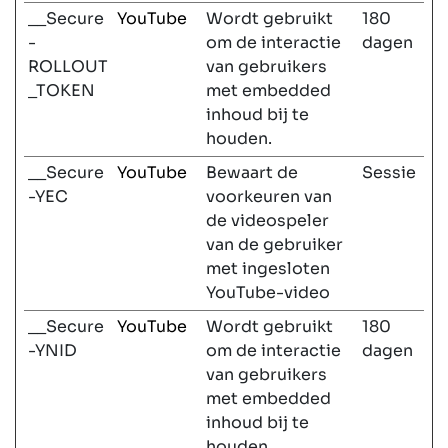
__Secure
YouTube
Wordt gebruikt
180
-
om de interactie
dagen
ROLLOUT
van gebruikers
_TOKEN
met embedded
inhoud bij te
houden.
__Secure
YouTube
Bewaart de
Sessie
-YEC
voorkeuren van
de videospeler
van de gebruiker
met ingesloten
YouTube-video
__Secure
YouTube
Wordt gebruikt
180
-YNID
om de interactie
dagen
van gebruikers
met embedded
inhoud bij te
houden.