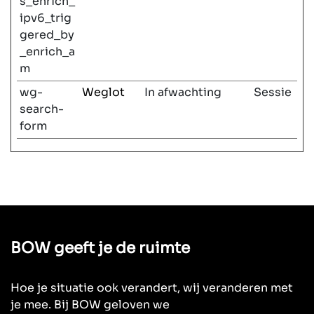
s_enrich_
ipv6_trig
gered_by
_enrich_a
m
wg-
Weglot
In afwachting
Sessie
search-
form
BOW geeft je de ruimte
Hoe je situatie ook verandert, wij veranderen met
je mee. Bij BOW geloven we