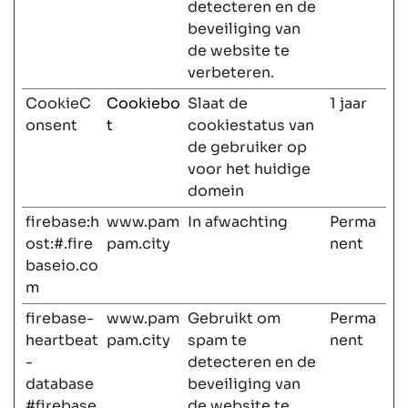
detecteren en de
beveiliging van
de website te
verbeteren.
CookieC
Cookiebo
Slaat de
1 jaar
onsent
t
cookiestatus van
de gebruiker op
voor het huidige
domein
firebase:h
www.pam
In afwachting
Perma
ost:#.fire
pam.city
nent
baseio.co
m
firebase-
www.pam
Gebruikt om
Perma
heartbeat
pam.city
spam te
nent
-
detecteren en de
database
beveiliging van
#firebase
de website te