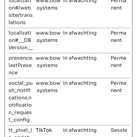
localizati
www.bow
In afwachting
Perma
on#/web
.systems
nent
site/trans
lations
localizati
www.bow
In afwachting
Perma
on#__DB
.systems
nent
Version__
presence.
www.bow
In afwachting
Perma
lastPrese
.systems
nent
nce
social_pu
www.bow
In afwachting
Perma
sh_notifi
.systems
nent
cations.n
otificatio
n_reques
t_config
tt_pixel_i
TikTok
In afwachting
Sessie