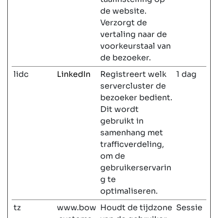
de website.
Verzorgt de
vertaling naar de
voorkeurstaal van
de bezoeker.
lidc
LinkedIn
Registreert welk
1 dag
servercluster de
bezoeker bedient.
Dit wordt
gebruikt in
samenhang met
trafficverdeling,
om de
gebruikerservarin
g te
optimaliseren.
tz
www.bow
Houdt de tijdzone
Sessie