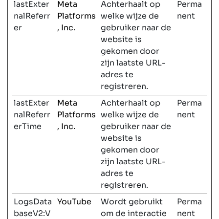
lastExter
Meta
Achterhaalt op
Perma
nalReferr
Platforms
welke wijze de
nent
er
, Inc.
gebruiker naar de
website is
gekomen door
zijn laatste URL-
adres te
registreren.
lastExter
Meta
Achterhaalt op
Perma
nalReferr
Platforms
welke wijze de
nent
erTime
, Inc.
gebruiker naar de
website is
gekomen door
zijn laatste URL-
adres te
registreren.
LogsData
YouTube
Wordt gebruikt
Perma
baseV2:V
om de interactie
nent