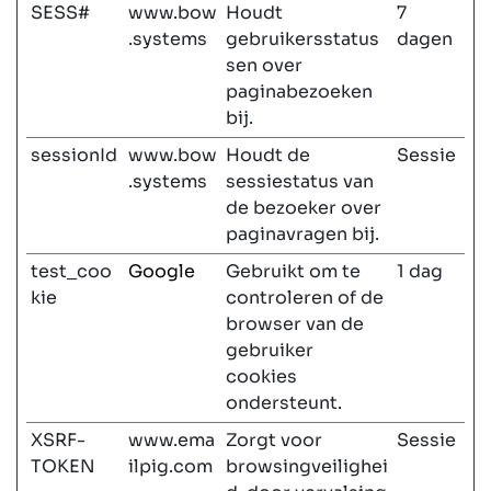
SESS#
www.bow
Houdt
7
.systems
gebruikersstatus
dagen
sen over
paginabezoeken
bij.
sessionId
www.bow
Houdt de
Sessie
.systems
sessiestatus van
de bezoeker over
paginavragen bij.
test_coo
Google
Gebruikt om te
1 dag
kie
controleren of de
browser van de
gebruiker
cookies
ondersteunt.
XSRF-
www.ema
Zorgt voor
Sessie
TOKEN
ilpig.com
browsingveilighei