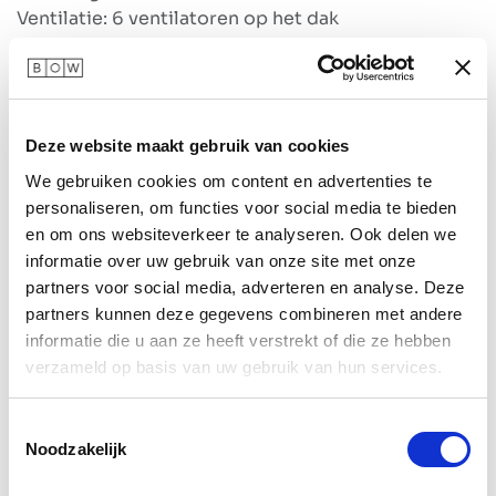
Ventilatie: 6 ventilatoren op het dak
Verlichting : 6 spots
Aansluitingen : 3x 230 V en 2x USB vanuit het dak
Een lange zijde dicht
Deze website maakt gebruik van cookies
Prijs is exclusief BTW en inclusief bezorgen en
plaatsen in Nederland op de begane grond. Wordt
We gebruiken cookies om content en advertenties te
je BOW op de verdieping geplaatst en/of buiten
personaliseren, om functies voor social media te bieden
Nederland, dan geldt een toeslag.
en om ons websiteverkeer te analyseren. Ook delen we
informatie over uw gebruik van onze site met onze
7.500,00
€
partners voor social media, adverteren en analyse. Deze
partners kunnen deze gegevens combineren met andere
informatie die u aan ze heeft verstrekt of die ze hebben
verzameld op basis van uw gebruik van hun services.
Aan winkelmandje toevoegen
Toestemmingsselectie
Noodzakelijk
Toevoegen aan verlanglijst