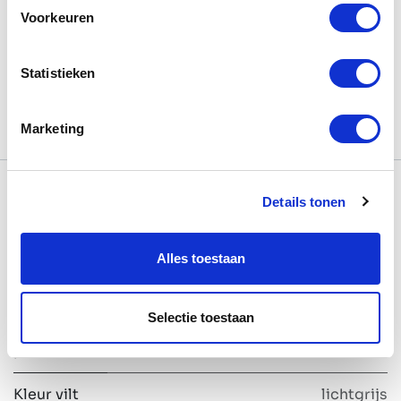
Toevoegen om te vergelijken
Voorkeuren
Algemene voorwaarden
Statistieken
Marketing
Specificaties
Details tonen
Alles toestaan
Formaat
BOW Six
Kleur
RAL9005 zwart
Selectie toestaan
stalen
profiel
Kleur vilt
lichtgrijs