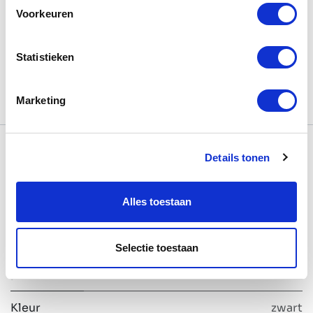
Toevoegen om te vergelijken
Voorkeuren
Algemene voorwaarden
Statistieken
Marketing
Specificaties
Details tonen
Alles toestaan
Formaat
BOW One
Kleur
RAL9005 zwart
Selectie toestaan
stalen
profiel
Kleur
zwart