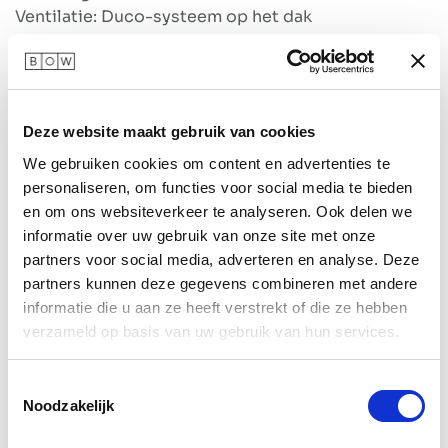
Ventilatie: Duco-systeem op het dak
Verlichting : 1 spot
Aansluitingen : 3x 230 V en 2x USB vanuit het dak
Schapblad 30 cm diep in hoogte verstelbaar
Deze website maakt gebruik van cookies
Prijs is exclusief BTW en inclusief bezorgen en
plaatsen in Nederland op de begane grond. Wordt
We gebruiken cookies om content en advertenties te
je BOW op de verdieping geplaatst en/of buiten
personaliseren, om functies voor social media te bieden
Nederland, dan geldt een toeslag.
en om ons websiteverkeer te analyseren. Ook delen we
informatie over uw gebruik van onze site met onze
4.750,00
€
partners voor social media, adverteren en analyse. Deze
partners kunnen deze gegevens combineren met andere
informatie die u aan ze heeft verstrekt of die ze hebben
verzameld op basis van uw gebruik van hun services.
Aan winkelmandje toevoegen
Toestemmingsselectie
Noodzakelijk
Toevoegen aan verlanglijst