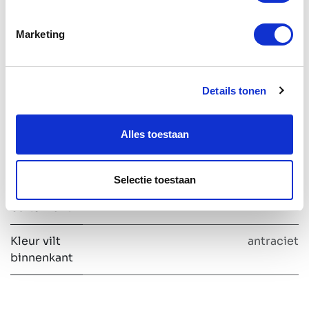
Specificaties
Marketing
Formaat
BOW Nine
Details tonen
Kleur
RAL9005 zwart
stalen
Alles toestaan
profiel
Kleur
zwart
Selectie toestaan
dekplaten
buitenkant
Kleur vilt
antraciet
binnenkant