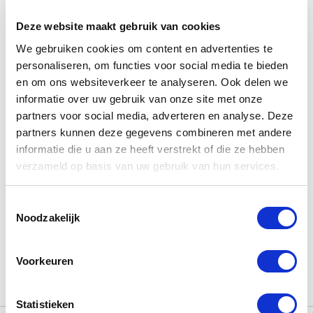
Nederland, dan geldt een toeslag.
Deze website maakt gebruik van cookies
9.250,00
€
We gebruiken cookies om content en advertenties te
personaliseren, om functies voor social media te bieden
en om ons websiteverkeer te analyseren. Ook delen we
informatie over uw gebruik van onze site met onze
partners voor social media, adverteren en analyse. Deze
Aan winkelmandje toevoegen
partners kunnen deze gegevens combineren met andere
informatie die u aan ze heeft verstrekt of die ze hebben
Toevoegen aan verlanglijst
verzameld op basis van uw gebruik van hun services.
Toevoegen om te vergelijken
Toestemmingsselectie
Noodzakelijk
Algemene voorwaarden
Voorkeuren
Statistieken