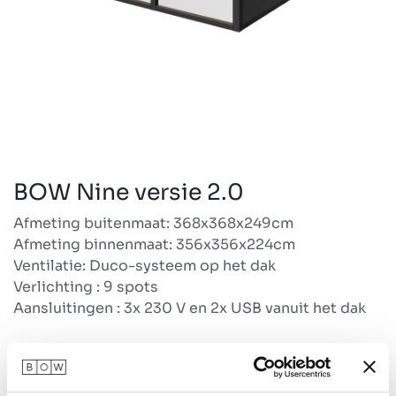
BOW Nine versie 2.0
Afmeting buitenmaat: 368x368x249cm
Afmeting binnenmaat: 356x356x224cm
Ventilatie: Duco-systeem op het dak
Verlichting : 9 spots
Aansluitingen : 3x 230 V en 2x USB vanuit het dak
Prijs is exclusief BTW en inclusief bezorgen en
plaatsen in Nederland op de begane grond. Wordt
je BOW op de verdieping geplaatst en/of buiten