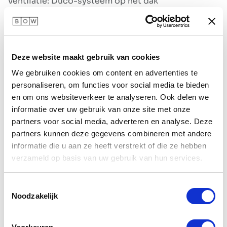
Ventilatie: Duco-systeem op het dak
Verlichting : 4 spots
Aansluitingen : 3x 230 V en 2x USB vanuit het dak
Prijs is exclusief BTW en inclusief bezorgen en
Deze website maakt gebruik van cookies
plaatsen in Nederland op de begane grond. Wordt
We gebruiken cookies om content en advertenties te
je BOW op de verdieping geplaatst en/of buiten
personaliseren, om functies voor social media te bieden
Nederland, dan geldt een toeslag.
en om ons websiteverkeer te analyseren. Ook delen we
6.950,00
€
informatie over uw gebruik van onze site met onze
partners voor social media, adverteren en analyse. Deze
partners kunnen deze gegevens combineren met andere
informatie die u aan ze heeft verstrekt of die ze hebben
verzameld op basis van uw gebruik van hun services.
Aan winkelmandje toevoegen
Toestemmingsselectie
Toevoegen aan verlanglijst
Noodzakelijk
Toevoegen om te vergelijken