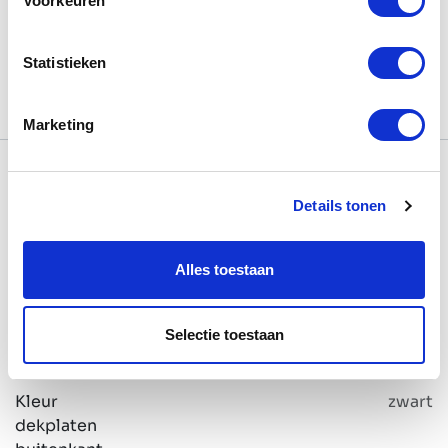
Voorkeuren
Algemene voorwaarden
Statistieken
Marketing
Specificaties
Details tonen
Formaat
BOW Four
Alles toestaan
Kleur
RAL9005 zwart
stalen
Selectie toestaan
profiel
Kleur
zwart
dekplaten