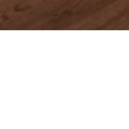
In samenwerking met Skepp heeft Campus Offices
het dynamische systeem van BOW voor flexibele
werk- en vergaderruimtes succesvol geïntegreerd
binnen hun multi-tenant kantoren. Deze aanpak
biedt een ideale mix van privacy en openheid, met
aanpasbare en geluiddichte ruimtes die voldoen
aan de behoeften van de hedendaagse werkplek.
Campus Offices is een flexibel
bedrijfsverzamelgebouw concept met meerdere