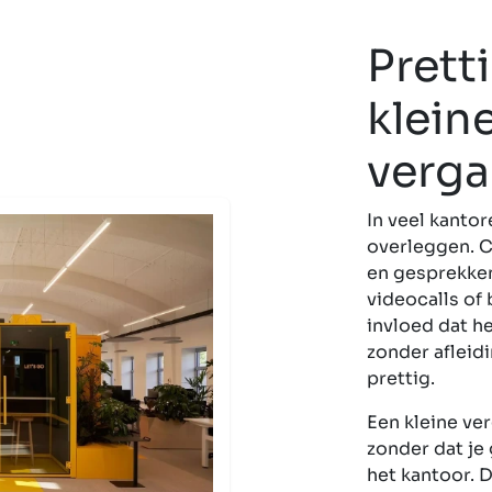
Prett
klein
verga
In veel kantor
overleggen. C
en gesprekken
videocalls of
invloed dat he
zonder afleid
prettig.
Een kleine ver
zonder dat je
het kantoor. 