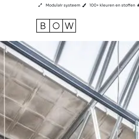
Overslaan naar inhoud
Modulair systeem
100+ kleuren en stoffen
Product
Referenties