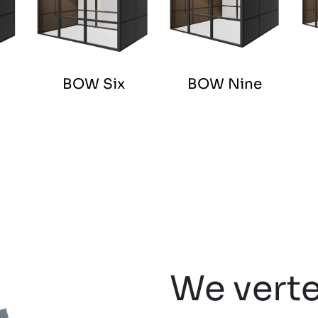
BOW Six
BOW Nine
We verte