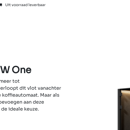
Uit voorraad leverbaar
Showrooms
Vragen
Tweede kans
Team
Shop
OW One
meer tot
rloopt dit vlot vanachter
e koffieautomaat. Maar als
 toevoegen aan deze
de ideale keuze.