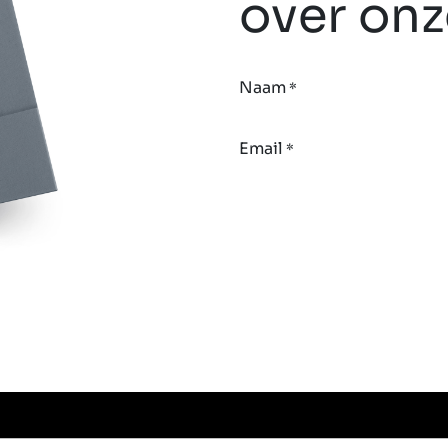
over on
Naam
*
Email
*