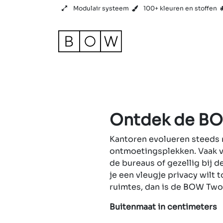
Overslaan naar inhoud
Modulair systeem
100+ kleuren en stoffen
Product
Referenties
Ontdek de B
Kantoren evolueren steeds 
ontmoetingsplekken. Vaak ve
de bureaus of gezellig bij d
je een vleugje privacy wilt
ruimtes, dan is de BOW Two 
Buitenmaat in centimeters