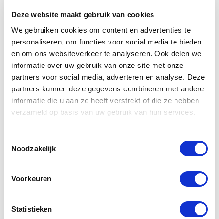
Deze website maakt gebruik van cookies
We gebruiken cookies om content en advertenties te
Procedure
personaliseren, om functies voor social media te bieden
en om ons websiteverkeer te analyseren. Ook delen we
informatie over uw gebruik van onze site met onze
Klanten die producten willen retourneren,
partners voor social media, adverteren en analyse. Deze
kunnen contact opnemen met de BOW-
partners kunnen deze gegevens combineren met andere
klantenservice.
informatie die u aan ze heeft verstrekt of die ze hebben
verzameld op basis van uw gebruik van hun services.
Toestemmingsselectie
Noodzakelijk
Klantenservice
Voorkeuren
Voor vragen of hulp bij het retourproces kunt
u telefonisch contact opnemen via
+31 85
Statistieken
060 06 66
of een e-mail sturen naar