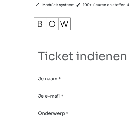
Overslaan naar inhoud
Modulair systeem
100+ kleuren en stoffen
Product
Referenties
Ticket indienen
Je naam
*
Je e-mail
*
Onderwerp
*