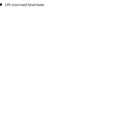
Uit voorraad leverbaar
Showrooms
Vragen
Tweede kans
Team
Shop