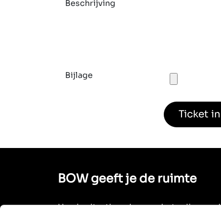
Beschrijving
Bijlage
Ticket i
BOW geeft je de ruimte
Hoe je situatie ook verandert, wij veran
mee. Bij BOW geloven we in toekomstbe